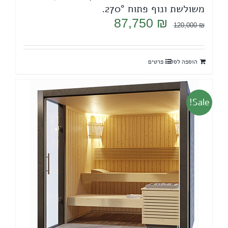
משולשת ונוף פתוח 270°.
המחיר
המחיר
87,750
₪
120,000
₪
המקורי
הנוכחי
היה:
הוא:
הוספה לסל
פרטים
87,750 ₪.
120,000 ₪.
Sale!