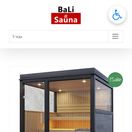
לג
תוכן
עבור ל
Sale!