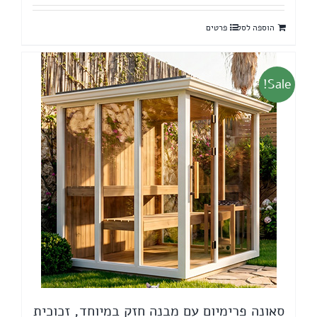
היה:
הוא:
הוספה לסל
פרטים
64,350 ₪.
80,000 ₪.
Sale!
סאונה פרימיום עם מבנה חזק במיוחד, זכוכית