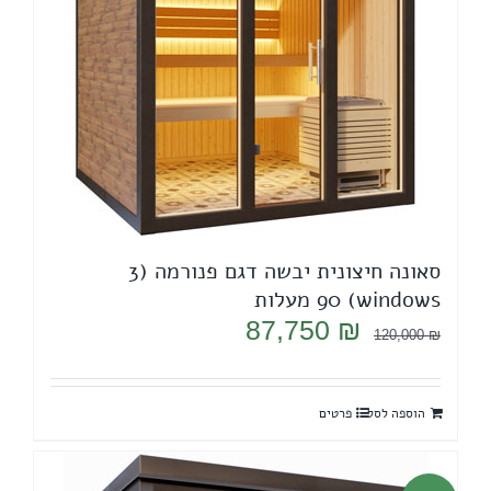
סאונה חיצונית יבשה דגם פנורמה (3
windows) 90 מעלות
המחיר
המחיר
87,750
₪
120,000
₪
המקורי
הנוכחי
היה:
הוא:
הוספה לסל
פרטים
87,750 ₪.
120,000 ₪.