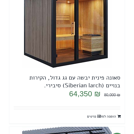
סאונה פינית יבשה עם גג גדול, הקירות
בנויים (Siberian larch) סיבירי.
המחיר
המחיר
64,350
₪
80,000
₪
המקורי
הנוכחי
היה:
הוא:
הוספה לסל
פרטים
64,350 ₪.
80,000 ₪.