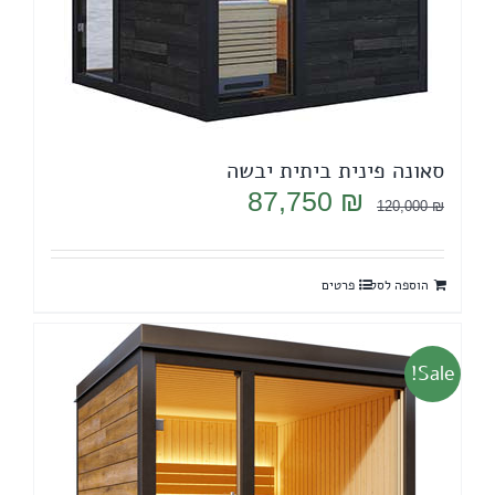
סאונה פינית ביתית יבשה
המחיר
המחיר
87,750
₪
120,000
₪
המקורי
הנוכחי
היה:
הוא:
הוספה לסל
פרטים
87,750 ₪.
120,000 ₪.
Sale!