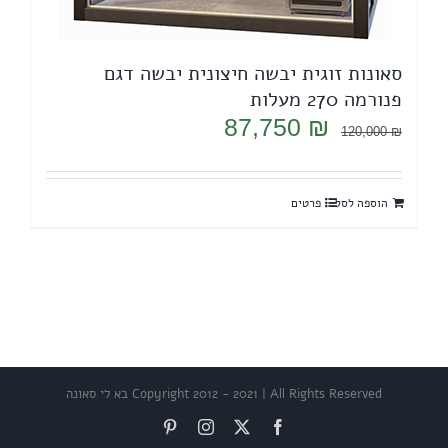
סאונות זוגית יבשה חיצונית יבשה דגם
פנורמה 270 מעלות
המחיר
המחיר
87,750
₪
120,000
₪
המקורי
הנוכחי
היה:
הוא:
הוספה לסל
פרטים
87,750 ₪.
120,000 ₪.
Copyright 2012 - 2021 | All Rights Reserved בא לי סאונה
Pinterest
Instagram
Facebook
X