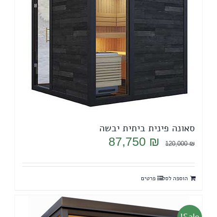
סאונה פינית ביתית יבשה
המחיר
המחיר
87,750
₪
120,000
₪
המקורי
הנוכחי
היה:
הוא:
הוספה לסל
פרטים
87,750 ₪.
120,000 ₪.
Sale!