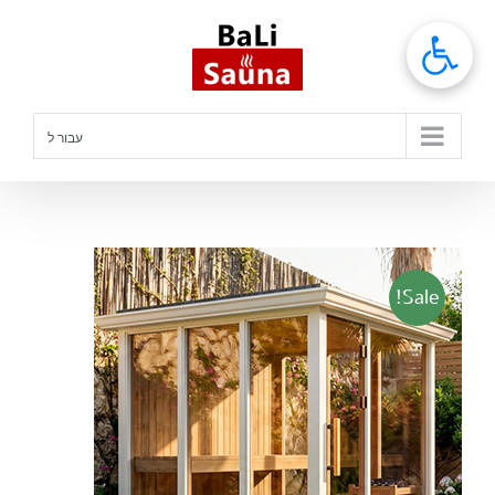
לג
תוכן
עבור ל
Sale!