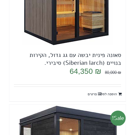
סאונה פינית יבשה עם גג גדול, הקירות
בנויים (Siberian larch) סיבירי.
המחיר
המחיר
64,350
₪
80,000
₪
המקורי
הנוכחי
היה:
הוא:
הוספה לסל
פרטים
64,350 ₪.
80,000 ₪.
Sale!