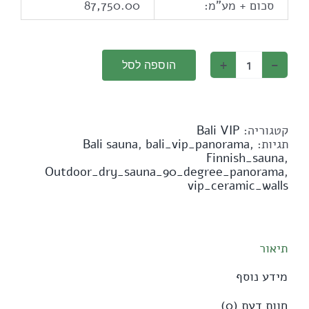
סכום + מע"מ:
87,750.00
הוספה לסל
כמות
של
סאונה
פרימיום
עם
קטגוריה:
Bali VIP
מבנה
תגיות:
,
bali_vip_panorama
,
Bali sauna
חזק
Finnish_sauna
,
במיוחד,
Outdoor_dry_sauna_90_degree_panorama
,
זכוכית
vip_ceramic_walls
משולשת
ונוף
פתוח
270°.
תיאור
מידע נוסף
חוות דעת (0)