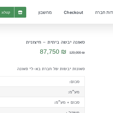
דות חברה
Checkout
מחשבון
קטלוג 
סאונה יבשה ביתית – חיצונית
המחיר
המחיר
87,750
₪
120,000
₪
המקורי
הנוכחי
היה:
הוא:
סאונות יבשות של חברת בא-לי סאונה
87,750 ₪.
120,000 ₪.
סכום:
מע"מ:
סכום + מע"מ:
משקל :