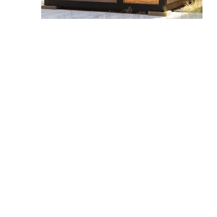
כמות
של
סאונה
יבשה
ביתית
-
חיצונית