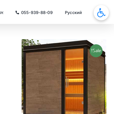
לג
תוכן
סאונות
Русский
055-939-88-09
או
Sale!