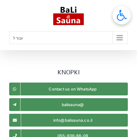
לג
תוכן
עבור ל
KNOPKI
Contact us on WhatsApp
@balisauna
info@balisauna.co.il
055-939-88-09