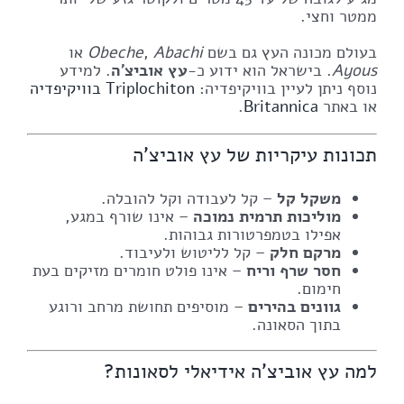
ממטר וחצי.
בעולם מכונה העץ גם בשם
Abachi
,
Obeche
או
Ayous
. בישראל הוא ידוע כ-
עץ אוביצ'ה
. למידע
נוסף ניתן לעיין בוויקיפדיה:
Triplochiton בוויקיפדיה
או באתר
Britannica
.
תכונות עיקריות של עץ אוביצ'ה
משקל קל
– קל לעבודה וקל להובלה.
מוליכות תרמית נמוכה
– אינו שורף במגע,
אפילו בטמפרטורות גבוהות.
מרקם חלק
– קל לליטוש ולעיבוד.
חסר שרף וריח
– אינו פולט חומרים מזיקים בעת
חימום.
גוונים בהירים
– מוסיפים תחושת מרחב ורוגע
בתוך הסאונה.
למה עץ אוביצ'ה אידיאלי לסאונות?