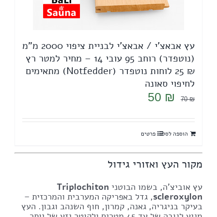
עץ אבאצ'י / אבאצ'י לבניית ציפוי 2000 מ"מ
(נוטפדר) רוחב 95 עובי 14 – מחיר למטר רץ
₪ 25 לוחות נוטפדר (Notfedder) מתאימים
לחיפוי סאונה
המחיר
המחיר
50
₪
70
₪
המקורי
הנוכחי
היה:
הוא:
הוספה לסל
פרטים
50 ₪.
70 ₪.
מקור העץ ואזורי גידול
עץ אוביצ'ה, בשמו הבוטני
Triplochiton
scleroxylon
, גדל באפריקה המערבית והמרכזית –
בעיקר בניגריה, גאנה, קמרון, חוף השנהב וגבון. העץ
מגיע לגובה של עד 45 מטרים ולקוטר גזע של יותר