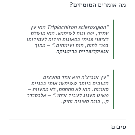
מה אומרים המומחים?
“Triplochiton scleroxylon הוא עץ
עמיד, יפה ונוח לשימוש. הוא מושלם
לציפוי פנימי בסאונות הודות לעמידותו
בפני לחות, חום ועיוותים.” — מתוך
אנציקלופדיית בריטניקה
“עץ אוביצ'ה הוא אחד מהעצים
הטובים ביותר ששימשו אותי בבניית
סאונות. הוא לא מתחמם, לא מתעוות –
פשוט תענוג לעבוד איתו.” — אלכסנדר
ק., בונה סאונות ותיק.
סיכום