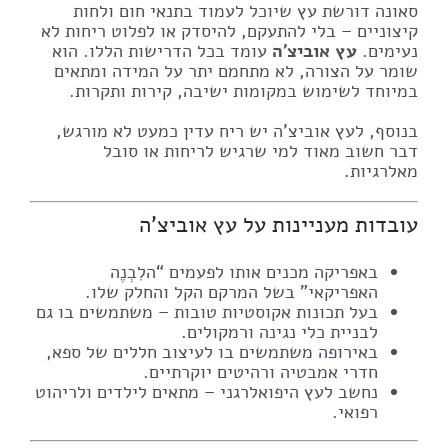
סאונה דורשת עץ שיוכל לעמוד בתנאי חום ולחות
קיצוניים – בלי להתעקם, להיסדק או לפלוט ריחות לא
נעימים.
עץ אוביצ'ה
עומד בכל הדרישות הללו. הוא
שומר על הצורה, לא מתחמם יתר על המידה ומתאים
במיוחד לשימוש במקומות ישיבה, קירות ותקרות.
בנוסף, לעץ אוביצ'ה יש ריח עדין כמעט לא מורגש,
דבר חשוב מאוד למי שרגיש לריחות או סובל
מאלרגיות.
עובדות מעניינות על עץ אוביצ'ה
באפריקה מכנים אותו לפעמים “הלִבְנֶה
האפריקאי” בשל המרקם הקל והחלק שלו.
בעל תכונות אקוסטיות טובות – משתמשים בו גם
לבניית כלי נגינה ורמקולים.
באירופה משתמשים בו לעיצוב חללים של ספא,
חדרי אמבטיה ורהיטים יוקרתיים.
נחשב לעץ היפואלרגני – מתאים לילדים ולריהוט
רפואי.