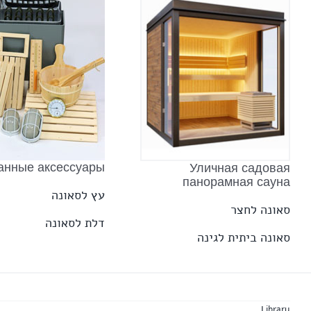
анные аксессуары
Уличная садовая
панорамная сауна
עץ לסאונה
סאונה לחצר
דלת לסאונה
סאונה ביתית לגינה
Library