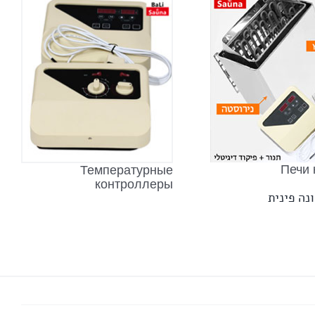
Печи 
Температурные
контроллеры
נה פינית