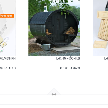
каменки
Баня-бочка
Б
סאונה חבית
תנור לסאו