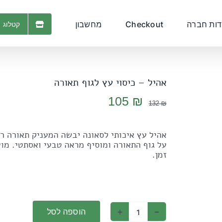
דות חברה
Checkout
מחשבון
קטלוג 
אהיל – כיסוי עץ לגוף תאורה
המחיר
המחיר
105
₪
132
₪
המקורי
הנוכחי
היה:
הוא:
אהיל עץ איכותי לסאונה יבשה המעניק תאורה רכ
105 ₪.
132 ₪.
על גוף התאורה ומוסיף מראה טבעי ואסתטי. מו
זמן.
הוספה לסל