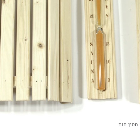
חסין חום