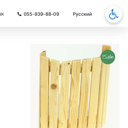
לג
תוכן
סאונות
Русский
055-939-88-09
או
Sale!
כמות