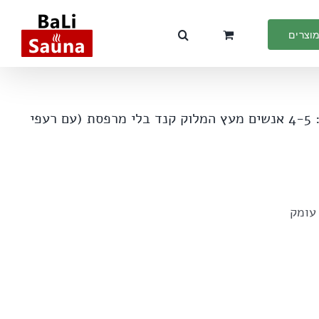
מוצרים
סאונה חבית לחצר , דגם: 1800*1500עבור: 4-5 אנשים מעץ המלוק קנד בלי מרפסת (עם רעפי