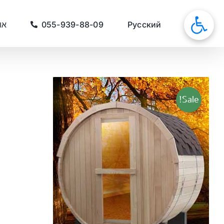
לג
תוכן
סאונות
Русский
055-939-88-09
או
Sale!