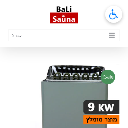
לג
תוכן
עבור ל
Sale!