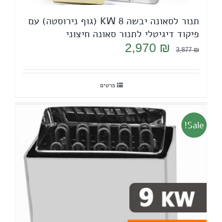
תנור לסאונה יבשה 8 KW (גוף נירוסטה) עם
פיקוד דיגיטלי לתנור סאונה חיצוני
המחיר
המחיר
2,970
₪
3,877
₪
המקורי
הנוכחי
היה:
הוא:
פרטים
2,970 ₪.
3,877 ₪.
Sale!