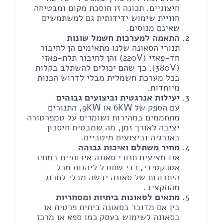
חיצוניים. תכונה זו חוסכת מקום ומבטיחה
חוויית שימוש ידידותית גם למשתמשים
שאינם מנוסים.
התאמה למערכות חשמל שונות
תנורי הסאונה שלנו מתאימים הן לחיבור
חד-פאזי (220V) והן לחיבור תלת-פאזי
(380V), כך שהם יכולים להשתלב בקלות
בכל מערכת חשמלית מבלי לדרוש הכנות
מיוחדות.
יעילות אנרגטית וביצועים גבוהים
עם הספק של 6KW או 9KW, התנורים
מתחממים במהירות ושומרים על טמפרטורה
יציבה לאורך זמן, מה שמבטיח חיסכון
באנרגיה וביצועים מיטביים.
מחיר משתלם ואיכות גבוהה
אנו מציעים תנורי סאונה איכותיים במחיר
אטרקטיבי, כדי שתוכל ליהנות מכל
היתרונות של סאונה יבשה מבלי לחרוג
מהתקציב.
מתאים לסאונות ביתיות ומסחריות
בין אם מדובר בסאונה ביתית פרטית או
בסאונה לשימוש בעסק כמו ספא או מרכז