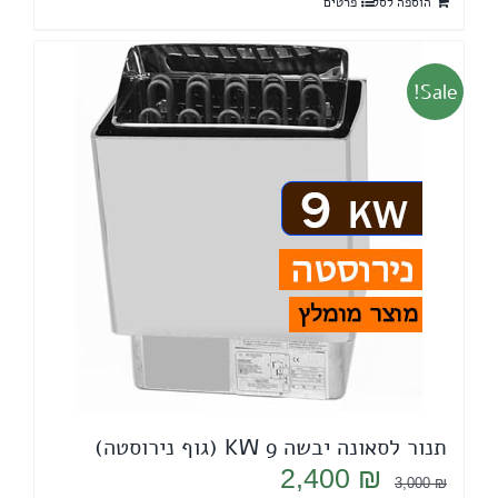
הוספה לסל
פרטים
4,405 ₪.
4,800 ₪.
Sale!
תנור לסאונה יבשה 9 KW (גוף נירוסטה)
המחיר
המחיר
2,400
₪
3,000
₪