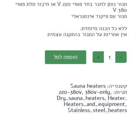
תנור נותן לחבר בחד פאזי 220 V או חיבור תלת פאזי
380 V
תנור עם פיקוד אינטגראלי
ללא כל הכנה מיוחדת.
אין אחריות על התנור בהתקנה עצמית
הוספה לסל
כמות
של
תנור
חשמלי
לסאונה
קטגוריה:
Sauna heaters
יבשה
תגיות:
,
380v-only
,
220-380v
9
Dry_sauna_heaters
,
Heater
,
KW
Heaters_and_equipment
,
עם
Stainless_steel_heaters
פיקוד
עצמי