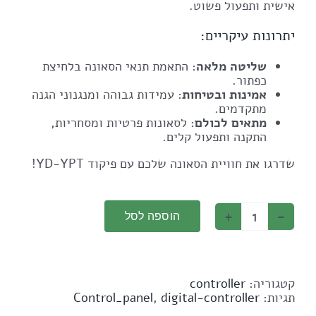
אישית ותפעול פשוט.
יתרונות עיקריים:
שליטה מלאה
: התאמת תנאי הסאונה בלחיצת
כפתור.
אמינות ובטיחות
: עמידות גבוהה ומנגנוני הגנה
מתקדמים.
מתאים לכולם
: לסאונות פרטיות ומסחריות,
התקנה ותפעול קלים.
שדרגו את חוויית הסאונה שלכם עם פיקוד YD-YPT!
הוספה לסל
כמות
של
Digital
controller
YD-
קטגוריה:
controller
YPT
תגיות:
digital-controller
,
Control_panel
3-