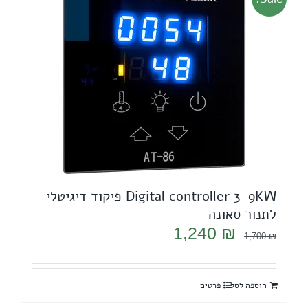
Digital controller 3-9KW פיקוד דיגיטלי
לתנור סאונה
המחיר
המחיר
1,240
₪
1,700
₪
המקורי
הנוכחי
היה:
הוא:
הוספה לסל
פרטים
1,240 ₪.
1,700 ₪.