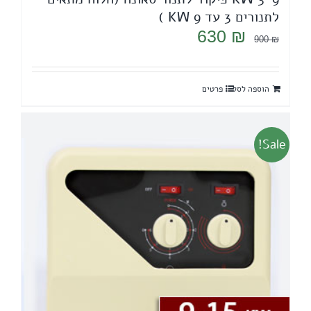
לתנורים 3 עד 9 KW )
המחיר
המחיר
630
₪
900
₪
המקורי
הנוכחי
היה:
הוא:
הוספה לסל
פרטים
630 ₪.
900 ₪.
Sale!