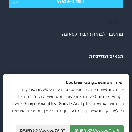
ניווט ב-Waze
luxury
מחשבון לבחירת תנור לסאונה
תנאים ומדיניות
מדיניות פרטיות
האתר משתמש בקובצי Cookies
אנו משתמשים בקובצי Cookies הנדרשים להפעלת האתר, וכן
תקנון ותנאי שימוש
בקובצי Cookies לא חיוניים לצורך סטטיסטיקה ושיפור חוויית
השימוש באמצעות Google Analytics. Google Analytics יופעל
רק לאחר קבלת אישורך. למידע נוסף ניתן לעיין
במדיניות הפרטיות
ביטולים והחזרות
.
הצהרת נגישות
אישור Cookies לא חיוניים
דחיית Cookies לא חיוניים