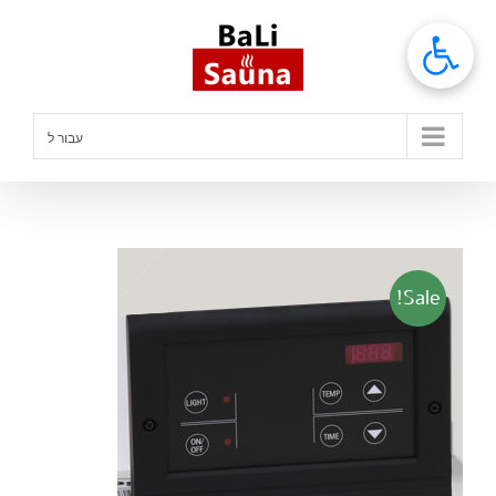
לג
תוכן
עבור ל
Sale!