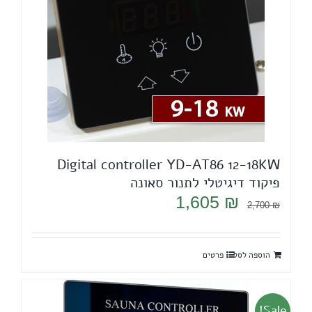
Digital controller YD-AT86 12-18KW
פיקוד דיגיטלי לתנור סאונה
המחיר
המחיר
1,605
₪
2,700
₪
המקורי
הנוכחי
היה:
הוא:
הוספה לסל
פרטים
1,605 ₪.
2,700 ₪.
Sale!