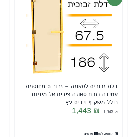
דלת זכוכית לסאונה – זכוכית מחוסמת
עמידה בחום סאונה צירים אלומיניום
כולל משקוף וידית עץ
המחיר
המחיר
1,443
₪
1,943
₪
המקורי
הנוכחי
היה:
הוא:
הוספה לסל
פרטים
1,443 ₪.
1,943 ₪.