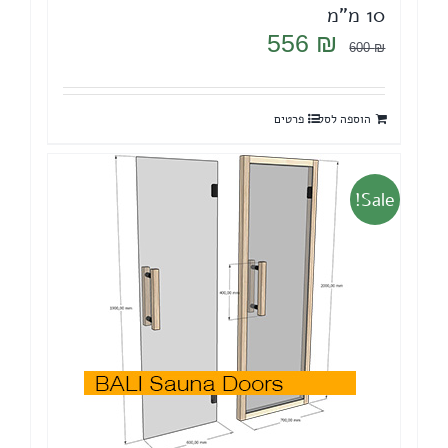
10 מ"מ
המחיר
המחיר
556
₪
600
₪
המקורי
הנוכחי
היה:
הוא:
הוספה לסל
פרטים
556 ₪.
600 ₪.
Sale!