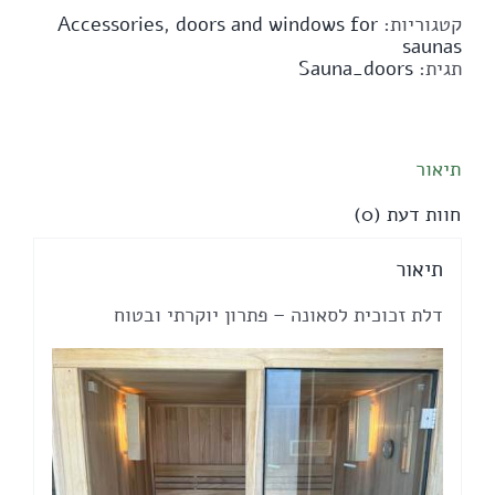
לסאונה
קטגוריות:
doors and windows for
,
Accessories
-
saunas
זכוכית
תגית:
Sauna_doors
מחוסמת
עמידה
בחום
סאונה
תיאור
צירים
אלומיניום
חוות דעת (0)
כולל
משקוף
וידית
תיאור
עץ
דלת זכוכית לסאונה – פתרון יוקרתי ובטוח