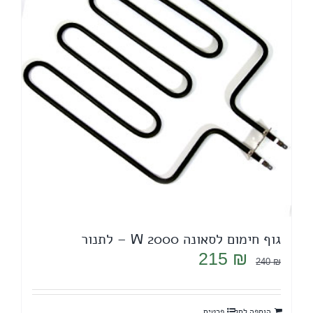
גוף חימום לסאונה 2000 W – לתנור
המחיר
המחיר
215
₪
240
₪
המקורי
הנוכחי
היה:
הוא:
הוספה לסל
פרטים