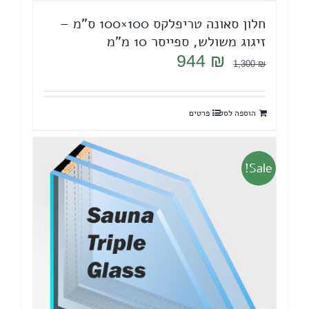
חלון סאונה טריפלקס 100×100 ס"מ –
זיגוג משולש, ספייסר 10 מ"מ
המחיר
המחיר
944
₪
1,300
₪
המקורי
הנוכחי
היה:
הוא:
הוספה לסל
פרטים
944 ₪.
1,300 ₪.
Sale!