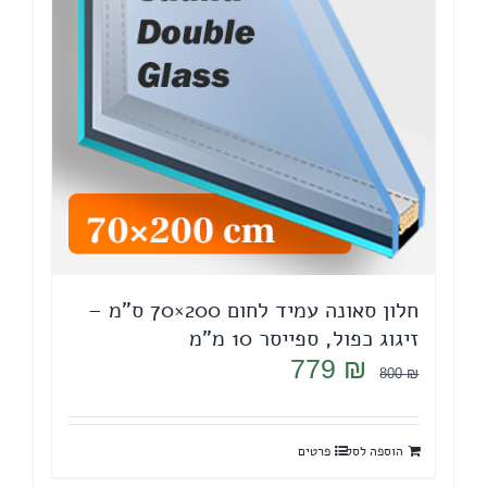
חלון סאונה עמיד לחום 200×70 ס"מ –
זיגוג כפול, ספייסר 10 מ"מ
המחיר
המחיר
779
₪
800
₪
המקורי
הנוכחי
היה:
הוא:
הוספה לסל
פרטים
779 ₪.
800 ₪.