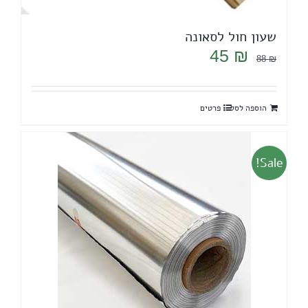
שעון חול לסאונה
המחיר
המחיר
45
₪
88
₪
המקורי
הנוכחי
היה:
הוא:
הוספה לסל
פרטים
45 ₪.
88 ₪.
Sale!