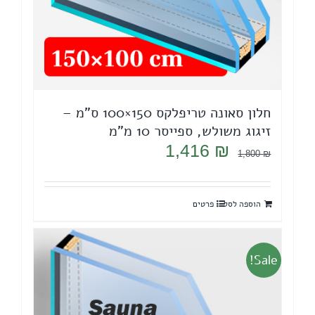
חלון סאונה טריפלקס 150×100 ס"מ –
זיגוג משולש, ספייסר 10 מ"מ
המחיר
המחיר
1,416
₪
1,800
₪
המקורי
הנוכחי
היה:
הוא:
הוספה לסל
פרטים
1,416 ₪.
1,800 ₪.
Sale!