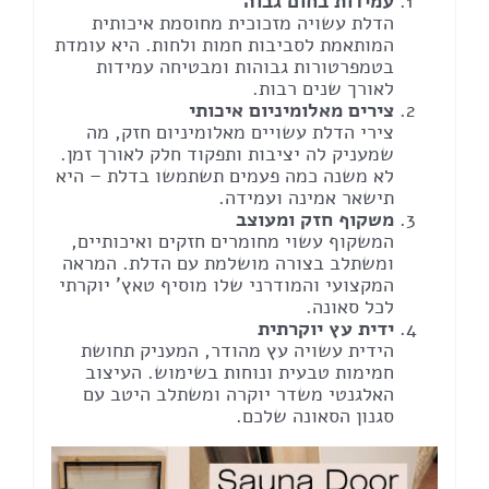
עמידות בחום גבוה
הדלת עשויה מזכוכית מחוסמת איכותית
המותאמת לסביבות חמות ולחות. היא עומדת
בטמפרטורות גבוהות ומבטיחה עמידות
לאורך שנים רבות.
צירים מאלומיניום איכותי
צירי הדלת עשויים מאלומיניום חזק, מה
שמעניק לה יציבות ותפקוד חלק לאורך זמן.
לא משנה כמה פעמים תשתמשו בדלת – היא
תישאר אמינה ועמידה.
משקוף חזק ומעוצב
המשקוף עשוי מחומרים חזקים ואיכותיים,
ומשתלב בצורה מושלמת עם הדלת. המראה
המקצועי והמודרני שלו מוסיף טאץ' יוקרתי
לכל סאונה.
ידית עץ יוקרתית
הידית עשויה עץ מהודר, המעניק תחושת
חמימות טבעית ונוחות בשימוש. העיצוב
האלגנטי משדר יוקרה ומשתלב היטב עם
סגנון הסאונה שלכם.