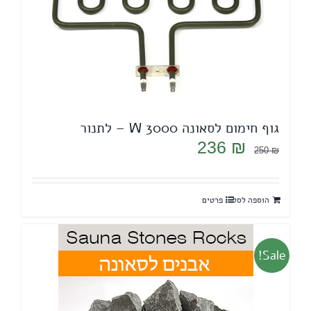
גוף חימום לסאונה 3000 W – לתנור
המחיר
המחיר
236
₪
250
₪
המקורי
הנוכחי
היה:
הוא:
הוספה לסל
פרטים
236 ₪.
250 ₪.
Sale!