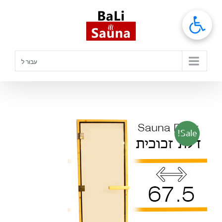
לג
תוכן
עבור ל
Sale!