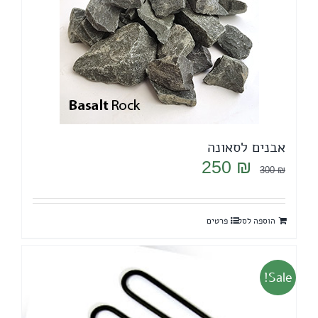
אבנים לסאונה
המחיר
המחיר
250
₪
300
₪
המקורי
הנוכחי
היה:
הוא:
הוספה לסל
פרטים
250 ₪.
300 ₪.
Sale!