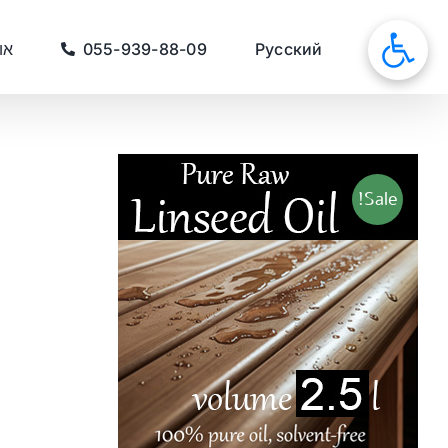
לג
תוכן
סאונות
Русский
055-939-88-09
או
Sale!
כמות