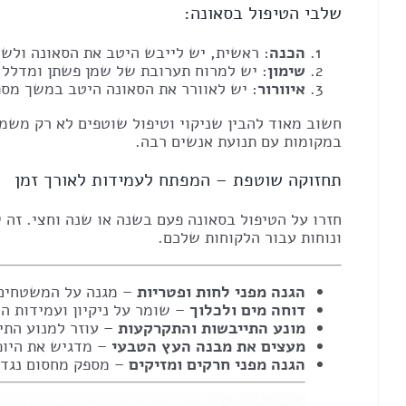
שלבי הטיפול בסאונה:
הכנה
: ראשית, יש לייבש היטב את הסאונה ולשי
שימון
: יש למרוח תערובת של שמן פשתן ומדלל על
איוורור
: יש לאוורר את הסאונה היטב במשך מספ
חשוב מאוד להבין שניקוי וטיפול שוטפים לא רק משמר
במקומות עם תנועת אנשים רבה.
תחזוקה שוטפת – המפתח לעמידות לאורך זמן
חזרו על הטיפול בסאונה פעם בשנה או שנה וחצי. זה יס
ונוחות עבור הלקוחות שלכם.
הגנה מפני לחות ופטריות
– מגנה על המשטחים 
דוחה מים ולכלוך
– שומר על ניקיון ועמידות המ
מונע התייבשות והתקרקעות
– עוזר למנוע התי
מעצים את מבנה העץ הטבעי
– מדגיש את היופ
הגנה מפני חרקים ומזיקים
– מספק מחסום נגד ח