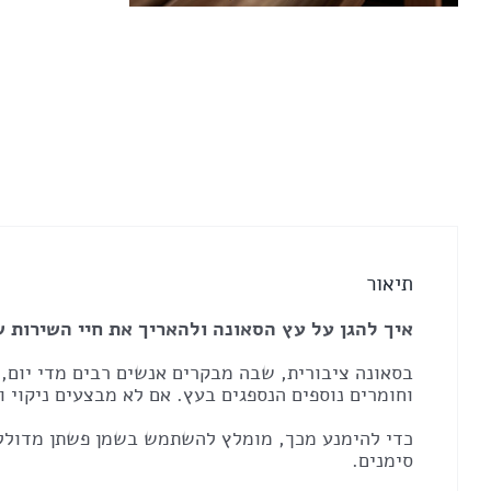
של
Linseed
Oil
שמן
פשתן
2.5
ליטר
מונע
רטיבות
ולכלוך
Made
in
Belgium
תיאור
איך להגן על עץ הסאונה ולהאריך את חיי השירות 
בסאונה ציבורית, שבה מבקרים אנשים רבים מדי יום,
וחומרים נוספים הנספגים בעץ. אם לא מבצעים ניקוי 
סימנים.