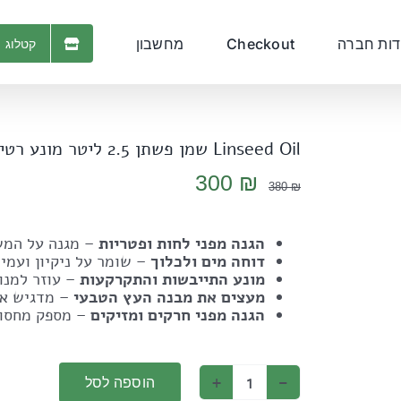
דות חברה
Checkout
מחשבון
קטלוג 
Linseed Oil שמן פשתן 2.5 ליטר מונע רטיבות ולכלוך Made in Belgium
המחיר
המחיר
300
₪
380
₪
המקורי
הנוכחי
היה:
הוא:
הגנה מפני לחות ופטריות
– מגנה על המשט
300 ₪.
380 ₪.
דוחה מים ולכלוך
– שומר על ניקיון ועמי
מונע התייבשות והתקרקעות
– עוזר למנו
מעצים את מבנה העץ הטבעי
– מדגיש את
הגנה מפני חרקים ומזיקים
– מספק מחסום 
הוספה לסל