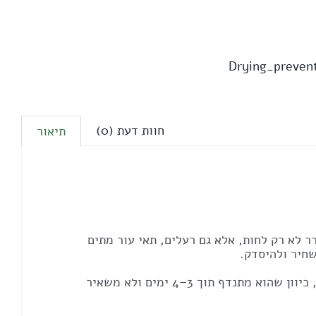
Drying_preven
חוות דעת (0)
תיאור
 לא רק לחות, אלא גם רעלים, תאי עור מתים
שחיר ולהיסדק.
כדי להימנע מכך, מומלץ להשתמש בשמן פשתן מדולל עם טרפנטין או ווייט-ספיריט. עדיף לבחור בטרפנטין ללא ריח, כיוון שהוא מתנדף תוך 3–4 ימים ולא משאיר