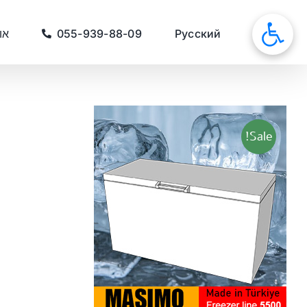
לג
תוכן
סאונות
Русский
055-939-88-09
או
Sale!