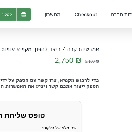
דות חברה
Checkout
מחשבון
קטלוג 
אמבטיות קרח / כיצד להפוך מקפיא עופות 
המחיר
המחיר
2,750
₪
3,100
₪
המקורי
הנוכחי
היה:
הוא:
כדי לרכוש מקפיא, צרו קשר עם הספק על ידי
2,750 ₪.
3,100 ₪.
הספק ייצור אתכם קשר ויציע את האפשרות הט