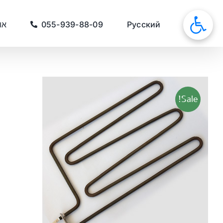
לג
תוכן
סאונות
Русский
055-939-88-09
או
Sale!