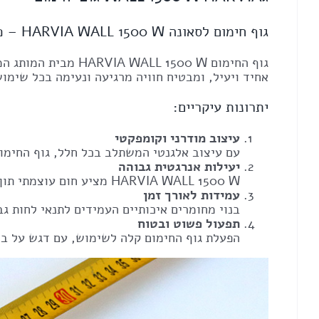
גוף חימום לסאונה HARVIA WALL 1500 W – פתרון מושלם לסאונה הביתית שלך
אחיד ויעיל, ומבטיח חוויה מרגיעה ונעימה בכל שימוש
יתרונות עיקריים:
עיצוב מודרני וקומפקטי
עם עיצוב אלגנטי המשתלב בכל חלל, גוף החימום
יעילות אנרגטית גבוהה
HARVIA WALL 1500 W מציע חום עוצמתי תוך שמירה על צריכת חשמל נמוכה, מה שהופך אותו לידידותי לסביבה ולכיס.
עמידות לאורך זמן
בנוי מחומרים איכותיים העמידים לתנאי לחות ג
תפעול פשוט ובטוח
הפעלת גוף החימום קלה לשימוש, עם דגש על ב