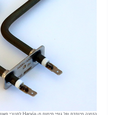
הזמנה מיוחדת של גופי חימום מ-Harvia לתנורי סאונה ב-"The-Wall".