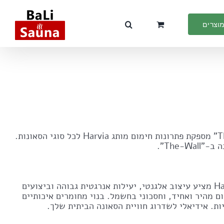
מוצרים
WALL 1500 W HARVIA גופי חימום "The-Wall" מספקת פתרונות חימום מותג Harvia לכל סוגי הסאונות.
גוף חימום HARVIA WALL 1500 W מבית Harvia מציע עיצוב אלגנטי, יעילות אנרגטית גבוהה וביצועים
ם מהיר ואחיד, וחסכוני בחשמל. בנוי מחומרים איכותיים
ות. אידיאלי לשדרוג חוויית הסאונה הביתית שלך.