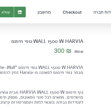
דות חברה
Checkout
מחשבון
קטלוג 
WALL 1500 W HARVIA גופי חימום
המחיר
המחיר
300
₪
350
₪
המקורי
הנוכחי
היה:
הוא:
300 ₪.
350 ₪.
מבחר גופי חימום לסאונה מ-Harvia זמין להזמנה ב-"The-Wall".
מושלמים. מתאים לכל סוגי הסאונות, מספק חימו
לעמידות גבוהה בתנאי לחות וטמפרטורות קיצוני