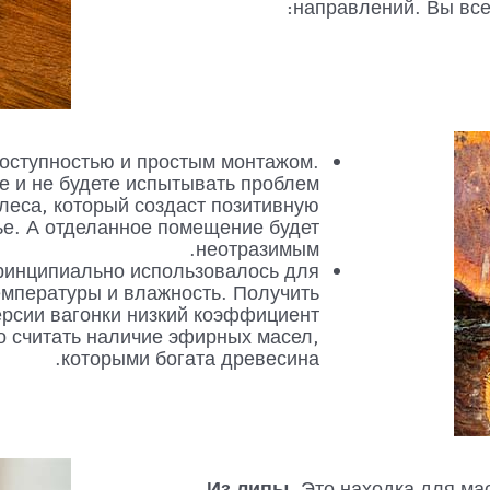
направлений. Вы всег
доступностью и простым монтажом.
е и не будете испытывать проблем
леса, который создаст позитивную
ье. А отделанное помещение будет
неотразимым.
принципиально использовалось для
емпературы и влажность. Получить
ерсии вагонки низкий коэффициент
 считать наличие эфирных масел,
которыми богата древесина.
Из липы
. Это находка для ма