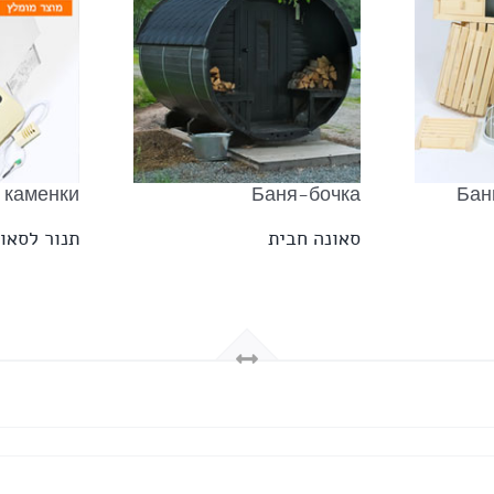
 каменки
Баня-бочка
Бан
סאונה חבית
תנור לסאונ