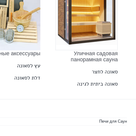
Уличная садовая
ные аксессуары
панорамная сауна
עץ לסאונה
סאונה לחצר
דלת לסאונה
סאונה ביתית לגינה
Печи для Саун