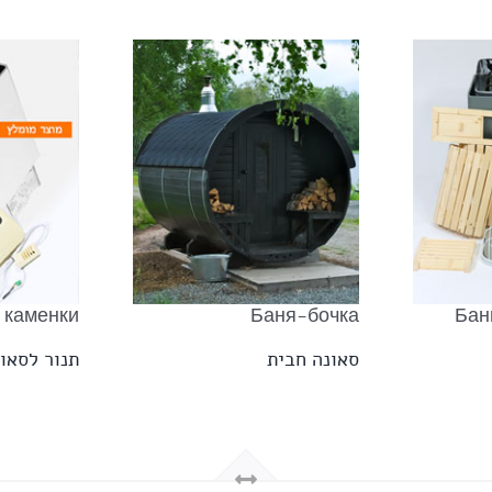
 каменки
Баня-бочка
Бан
סאונה חבית
תנור לסאונ