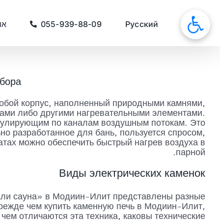
לג
תוכן
סאונות
Русский
055-939-88-09
או
ыбора
собой корпус, наполненный природными камнями,
нами либо другими нагревательными элементами.
ркулирующим по каналам воздушным потокам. Это
но разработанное для бань, пользуется спросом,
атах можно обеспечить быстрый нагрев воздуха в
парной.
Виды электрических каменок
али сауна» в Модиин-Илит представлены разные
режде чем купить каменную печь в Модиин-Илит,
 чем отличаются эта техника, каковы технические