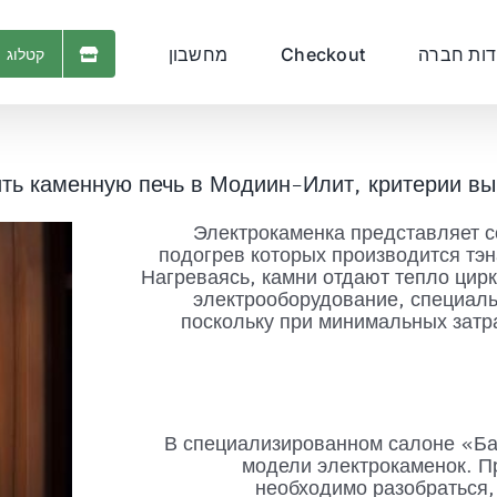
דות חברה
Checkout
מחשבון
קטלוג 
ть каменную печь в Модиин-Илит, критерии в
Электрокаменка представляет 
подогрев которых производится тэ
Нагреваясь, камни отдают тепло ци
электрооборудование, специаль
поскольку при минимальных затр
В специализированном салоне «Б
модели электрокаменок. П
необходимо разобраться,