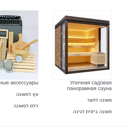
Уличная садовая
ные аксессуары
панорамная сауна
עץ לסאונה
סאונה לחצר
דלת לסאונה
סאונה ביתית לגינה