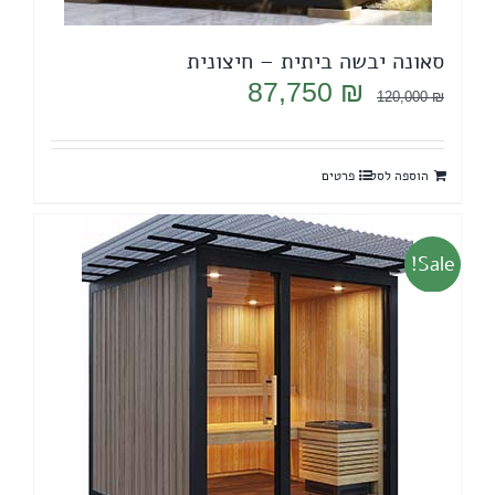
סאונה יבשה ביתית – חיצונית
המחיר
המחיר
87,750
₪
120,000
₪
המקורי
הנוכחי
היה:
הוא:
הוספה לסל
פרטים
87,750 ₪.
120,000 ₪.
Sale!