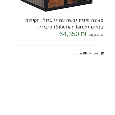
סאונה פינית יבשה עם גג גדול, הקירות
בנויים (Siberian larch) סיבירי.
המחיר
המחיר
64,350
₪
80,000
₪
המקורי
הנוכחי
היה:
הוא:
הוספה לסל
פרטים
64,350 ₪.
80,000 ₪.