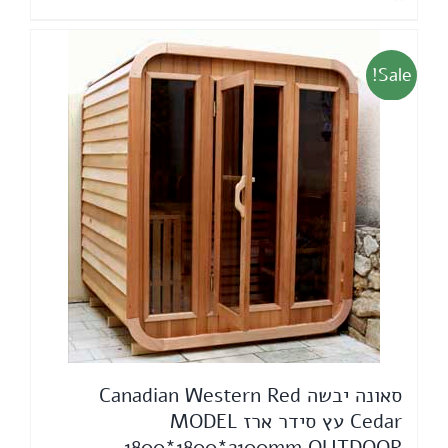
87,750 ₪.
120,000 ₪.
Sale!
סאונה יבשה Canadian Western Red
Cedar עץ סידר ארז MODEL
1800*1800*2100mm OUTDOOR