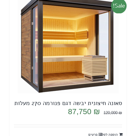
Sale!
סאונה חיצונית יבשה דגם פנורמה 270 מעלות
המחיר
המחיר
87,750
₪
120,000
₪
המקורי
הנוכחי
היה:
הוא:
הוספה לסל
פרטים