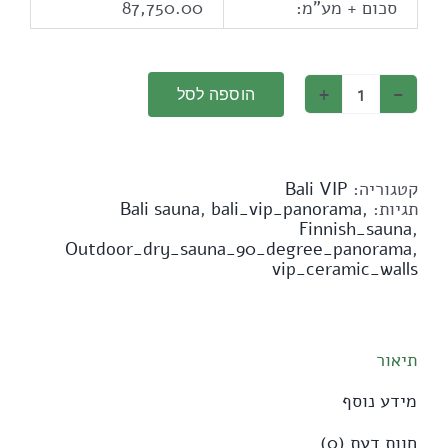
סכום + מע"מ:
87,750.00
הוספה לסל
כמות
של
סאונה
חיצונית
יבשה
קטגוריה:
Bali VIP
דגם
תגיות:
,
bali_vip_panorama
,
Bali sauna
פנורמה
Finnish_sauna
,
(3
Outdoor_dry_sauna_90_degree_panorama
,
windows)
vip_ceramic_walls
90
מעלות
תיאור
מידע נוסף
חוות דעת (0)