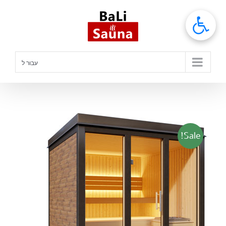
לג
תוכן
עבור ל
Sale!