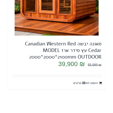
סאונה יבשה Canadian Western Red
Cedar עץ סידר ארז MODEL
2000*2000*2100mm OUTDOOR
המחיר
המחיר
39,900
₪
55,000
₪
המקורי
הנוכחי
היה:
הוא:
הוספה לסל
פרטים
39,900 ₪.
55,000 ₪.