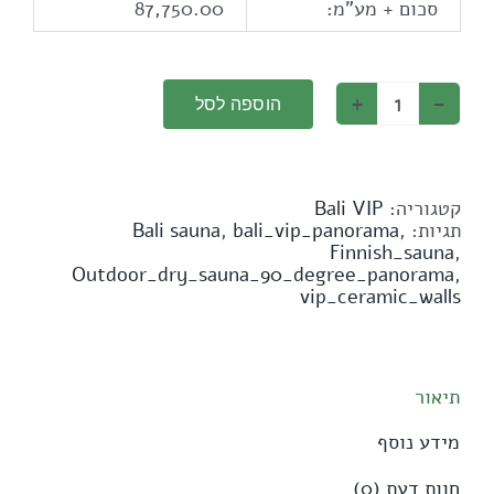
סכום + מע"מ:
87,750.00
הוספה לסל
כמות
של
סאונה
פינית
חיצונית
קטגוריה:
Bali VIP
יבשה
תגיות:
,
bali_vip_panorama
,
Bali sauna
דגם
Finnish_sauna
,
פנורמה
Outdoor_dry_sauna_90_degree_panorama
,
90
vip_ceramic_walls
מעלות
תיאור
מידע נוסף
חוות דעת (0)