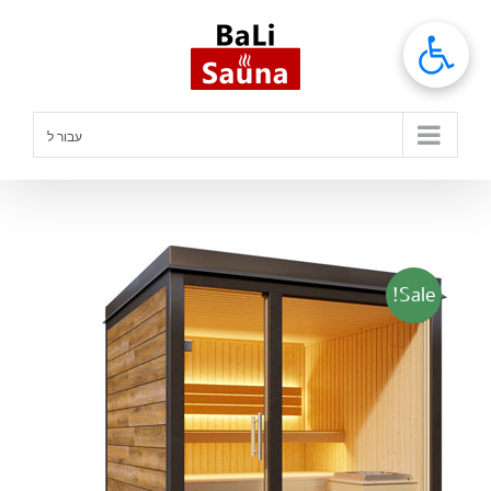
לג
תוכן
עבור ל
Sale!