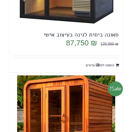
סאונה ביתית לגינה בעיצוב אישי
המחיר
המחיר
87,750
₪
120,000
₪
המקורי
הנוכחי
היה:
הוא:
הוספה לסל
פרטים
87,750 ₪.
120,000 ₪.
Sale!