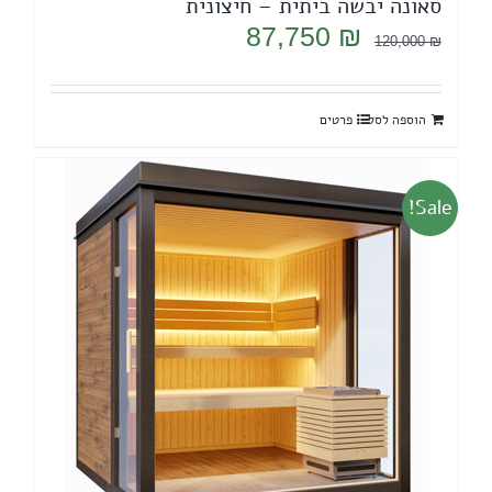
סאונה יבשה ביתית – חיצונית
המחיר
המחיר
87,750
₪
120,000
₪
המקורי
הנוכחי
היה:
הוא:
הוספה לסל
פרטים
87,750 ₪.
120,000 ₪.
Sale!