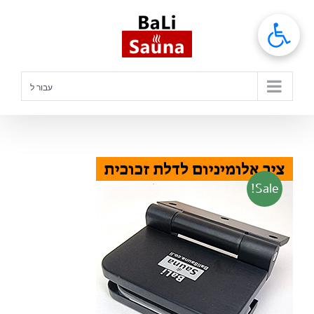
לג
תוכן
עבור ל
Sale!