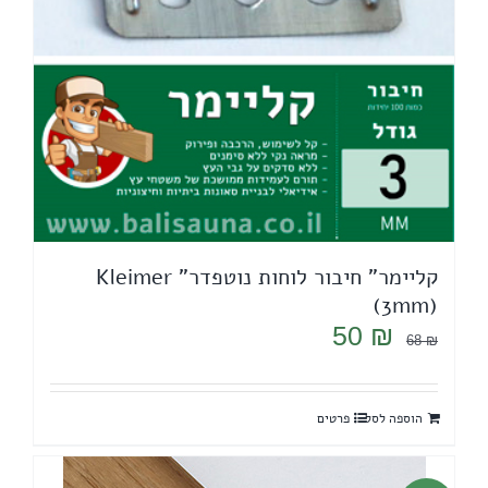
קליימר" חיבור לוחות נוטפדר" Kleimer
(3mm)
המחיר
המחיר
50
₪
68
₪
המקורי
הנוכחי
היה:
הוא:
הוספה לסל
פרטים
50 ₪.
68 ₪.