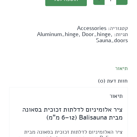
כמות
של
ציר
אלומיניום
לדלתות
קטגוריה:
Accessories
זכוכית
תגיות:
,
Door_hinge
,
Aluminum_hinge
בסאונה
Sauna_doors
מבית
Balisauna
(6–
12
תיאור
מ"מ)
חוות דעת (0)
תיאור
ציר אלומיניום לדלתות זכוכית בסאונה
מבית Balisauna (6–12 מ"מ)
ציר האלומיניום לדלתות זכוכית בסאונה מבית