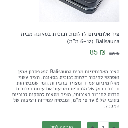
ציר אלומיניום לדלתות זכוכית בסאונה מבית
Balisauna (6–12 מ"מ)
המחיר
המחיר
85
₪
120
₪
המקורי
הנוכחי
היה:
הוא:
הציר האלומיניום מבית Balisauna הוא פתרון אמין
85 ₪.
120 ₪.
ואסתטי לחיבור דלתות זכוכית בסאונה. הציר עשוי
מאלומיניום עמיד ומצויד ברפידות גומי שמבטיחות
חיבור הדוק של הזכוכית ומונעות את עיוות הזכוכית.
הודות לחיבור האיכותי, הציר מתאים להתקנת זכוכיות
בעובי של 6 עד 12 מ"מ, ומבטיח עמידות ויציבות של
המבנה.
הוספה לסל