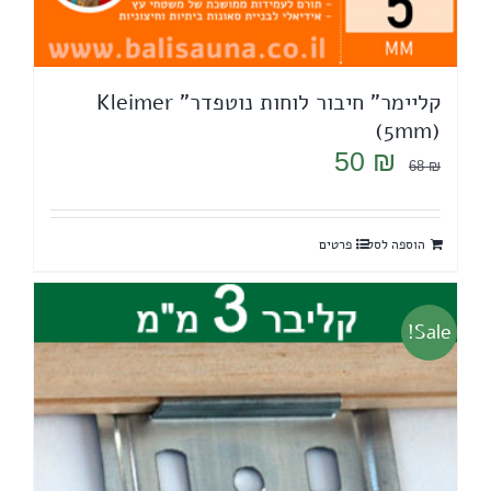
קליימר" חיבור לוחות נוטפדר" Kleimer
(5mm)
המחיר
המחיר
50
₪
68
₪
המקורי
הנוכחי
היה:
הוא:
הוספה לסל
פרטים
50 ₪.
68 ₪.
Sale!