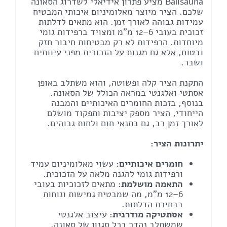
Balisauna מציע פתרון אידיאלי לשדרוג הסאונה
שלכם. הציר מיוצר מאלומיניום איכותי המבטיח
עמידות גבוהה לאורך זמן. הוא מתאים לדלתות
זכוכית בעובי 6–12 מ"מ ומצויד ברפידות גומי
מיוחדות. הרפידות לא רק מבטיחות חיבור חזק
ובטוח, אלא גם מגנות על הזכוכית מפני עיוותים
ושבר.
התקנת הציר קלה ופשוטה, והוא משתלב באופן
אסתטי ואלגנטי במראה הכולל של הסאונה.
בנוסף, בזכות החומרים האיכותיים והמבנה
הייחודי, הציר מספק יציבות ותפקוד מושלם
לאורך זמן רב, גם בתנאי חום ולחות גבוהים.
יתרונות הציר:
חומרים איכותיים:
עשוי מאלומיניום עמיד
ורפידות גומי להגנה מלאה על הזכוכית.
התאמה מושלמת:
מתאים לזכוכיות בעובי
6–12 מ"מ, מה שמבטיח גמישות ונוחות
בבחירת הדלתות.
אסתטיקה מודרנית:
עיצוב אלגנטי
שמשתלב נהדר בכל סגנון של סאונה.