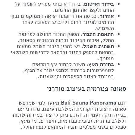
בידוד ואיטום:
בידוד איכותי מסייע לשמור על
החום ולקצר את זמן החימום.
אוורור:
כניסת אוויר ופתח יציאה הממוקמים נכון
תורמים לפיזור החום ולייבוש הסאונה לאחר
השימוש.
התאמת התנור:
הספק התנור מחושב לפי נפח
החלל, איכות הבידוד וכמות הזכוכית בסאונה.
תשתית חשמל:
יש להכין חיבור חשמל מתאים
בהתאם להספק התנור ובהתאם לדרישות חשמלאי
מוסמך.
בחירת העץ:
חשוב לבחור עץ המתאים
לטמפרטורות גבוהות ולמגע ישיר עם הגוף,
במיוחד באזור הספסלים והמשענות.
סאונה פנורמית בעיצוב מודרני
דגם
Bali Sauna Panorama
מיועד למי שמחפש
סאונה חיצונית יוקרתית המשלבת עיצוב מודרני עם
בנייה חזקה ועמידה. הדגם ניתן לייצור במידות שונות
ולשלב בו חזית זכוכית פנורמית, חיפוי פנימי מעץ,
ספסלים בשני מפלסים ותנור המותאם לנפח החלל.