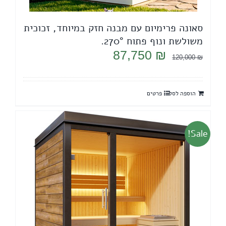
סאונה פרימיום עם מבנה חזק במיוחד, זכוכית
משולשת ונוף פתוח 270°.
המחיר
המחיר
87,750
₪
120,000
₪
המקורי
הנוכחי
היה:
הוא:
הוספה לסל
פרטים
87,750 ₪.
120,000 ₪.
Sale!