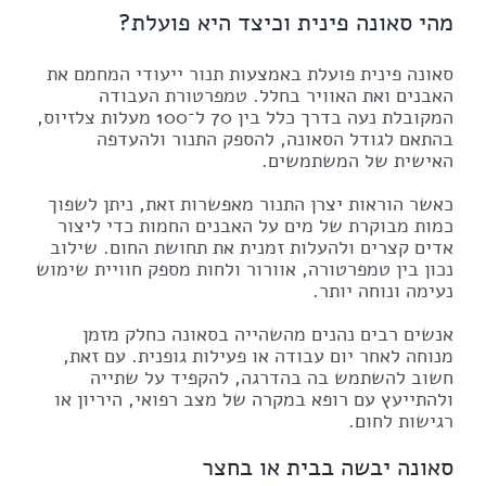
מהי סאונה פינית וכיצד היא פועלת?
סאונה פינית פועלת באמצעות תנור ייעודי המחמם את
האבנים ואת האוויר בחלל. טמפרטורת העבודה
המקובלת נעה בדרך כלל בין 70 ל־100 מעלות צלזיוס,
בהתאם לגודל הסאונה, להספק התנור ולהעדפה
האישית של המשתמשים.
כאשר הוראות יצרן התנור מאפשרות זאת, ניתן לשפוך
כמות מבוקרת של מים על האבנים החמות כדי ליצור
אדים קצרים ולהעלות זמנית את תחושת החום. שילוב
נכון בין טמפרטורה, אוורור ולחות מספק חוויית שימוש
נעימה ונוחה יותר.
אנשים רבים נהנים מהשהייה בסאונה כחלק מזמן
מנוחה לאחר יום עבודה או פעילות גופנית. עם זאת,
חשוב להשתמש בה בהדרגה, להקפיד על שתייה
ולהתייעץ עם רופא במקרה של מצב רפואי, היריון או
רגישות לחום.
סאונה יבשה בבית או בחצר