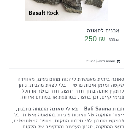
אבנים לסאונה
המחיר
המחיר
250
₪
300
₪
המקורי
הנוכחי
היה:
הוא:
הוספה לסל
פרטים
250 ₪.
300 ₪.
סאונה ביתית מאפשרת ליהנות מחום נעים, מאווירה
שקטה ומזמן איכות פרטי – בלי לצאת מהבית. ניתן
להתקין אותה בתוך חדר רחצה, חדר כושר או חלל
פנימי קיים, וכן בחצר, במרפסת או במתחם אירוח.
חברת
Bali Sauna – בא לי סאונה
מתמחה בתכנון,
ייצור והתקנה של סאונות פיניות בהתאמה אישית. כל
פרויקט מתוכנן לפי מידות המקום, מספר המשתמשים,
תנאי ההתקנה, סגנון העיצוב והתקציב של הלקוח.