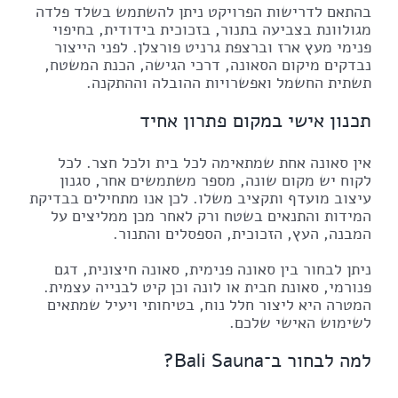
בהתאם לדרישות הפרויקט ניתן להשתמש בשלד פלדה
מגולוונת בצביעה בתנור, בזכוכית בידודית, בחיפוי
פנימי מעץ ארז וברצפת גרניט פורצלן. לפני הייצור
נבדקים מיקום הסאונה, דרכי הגישה, הכנת המשטח,
תשתית החשמל ואפשרויות ההובלה וההתקנה.
תכנון אישי במקום פתרון אחיד
אין סאונה אחת שמתאימה לכל בית ולכל חצר. לכל
לקוח יש מקום שונה, מספר משתמשים אחר, סגנון
עיצוב מועדף ותקציב משלו. לכן אנו מתחילים בבדיקת
המידות והתנאים בשטח ורק לאחר מכן ממליצים על
המבנה, העץ, הזכוכית, הספסלים והתנור.
ניתן לבחור בין סאונה פנימית, סאונה חיצונית, דגם
פנורמי, סאונת חבית או לונה וכן קיט לבנייה עצמית.
המטרה היא ליצור חלל נוח, בטיחותי ויעיל שמתאים
לשימוש האישי שלכם.
למה לבחור ב־Bali Sauna?