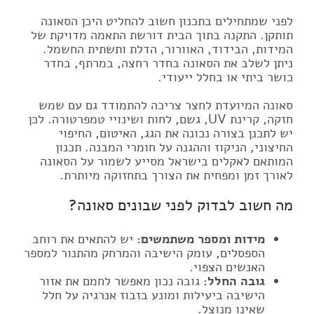
לפני שמתחילים בתכנון חשוב להחליט היכן הסאונה
תותקן. התקנה בתוך הבית דורשת התאמה מדויקת של
המידות, הבידוד, האוורור, הדלת ותשתית החשמל.
ניתן לשלב את הסאונה בחדר רחצה, במרתף, בחדר
כושר ביתי או בחלל ייעודי.
סאונה המיועדת לחצר צריכה להתמודד גם עם שמש
חזקה, קרינת UV, גשם, לחות ושינויי טמפרטורה. לכן
יש לתכנן בצורה נכונה את הגג, האיטום, החיפוי
החיצוני, הניקוז וההגנה על חומרי המבנה. תכנון
המותאם לאקלים בישראל מסייע לשמור על הסאונה
לאורך זמן ומפחית את הצורך בתחזוקה מיותרת.
מה חשוב לבדוק לפני שבונים סאונה?
מידות ומספר משתמשים:
יש להתאים את רוחב
הספסלים, עומק הישיבה והמרחק מהתנור למספר
האנשים הצפוי.
גובה החלל:
גובה נכון מאפשר לחמם את אזור
הישיבה ביעילות ומונע בזבוז אנרגיה על חלל
שאינו מנוצל.