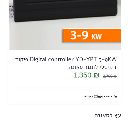
Digital controller YD-YPT 3-9KW פיקוד
דיגיטלי לתנור סאונה
המחיר
המחיר
1,350
₪
2,700
₪
המקורי
הנוכחי
היה:
הוא:
הוספה לסל
פרטים
1,350 ₪.
2,700 ₪.
עץ לסאונה