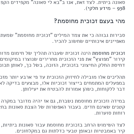
סאונה ביתית. לצד זאת, אנו ב"בא לי סאונה" מקפידים הקפדה יתרה בייבוא ש
938 – מידע חלקי
).
מהי בעצם זכוכית מחוסמת?
סבירות גבוהה כי את צמד המילים "זכוכית מחוסמת" שמעת
מאפיינים איכותיים שחשוב להכיר.
זכוכית מחוסמת
קירור "מפוצץ" את פני הזכוכית מחרירים שנוצרו במיקומים
דחיסת החלק החיצוני בזכוכית, הזוכה, בשל כך, לאותן תכונ
תהליכים אלו מובילה לחיזוק הזכוכית עד פי ארבע יותר מזכ
במפעלים המתמחים בייצור זכוכיות אלו, מבצעים בדיקה לאית
דבר ללקוחות, כשהן אמורות להבטיח את יעילותן.
במידה וזכוכית מחוסמת נשברת, גם אז יהיה מדובר במקרה 
קטנים שאינם חדים. בעבור האפשרות של הצבת סאונות בחצ
רוחות סוערות.
לצד השימוש הרחב בזכוכית מחוסמת עבור סאונות ביתיות, נ
קיר באמבטיות ובאופן טבעי כדלתות גם במקלחונים.