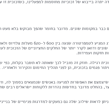
ל זכוכיות מחוסמות למפעלינו, כשזכוכית זו עומדת בתקן 938 המחמיר של מכון התק
ם כבר במקומות שונים. מדובר בחומר שהפך מבוקש בלא מעט ת
הינה זכוכית שעברה תהליך של חימום מדו
 שונים ודואג לקרר יותר של החלקים החציוניים של הזכוכית לע
ות חזקות ועמידות.
וכית רגילה. חוזק זה מוביל לכך שאותה לא תשבר בקלות, כפי שי
ור פגמים בזכוכית, הן לפני תהליך החימום והקירור ולאחריו. ב
שיצמצם את האפשרות לפגיעה באנשים שנמצאים בסמוך לה, וזא
ר, בהחלט מדובר בחדשות נהדרות ללקוחות ישראלים רבים שחש
יתן לראות שילוב שלה גם כמעקים למדרגות פנימיים של בנייני 