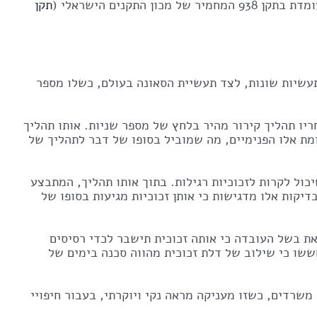
נים הישראלי (
תקן
עשיות שונות, לצד תעשיית הסאונה בעולם, כשלו מספר
רג המגיע לטמפרטורה שנעה בין 600 ל-620 מעלות צלזיוס ולאחריו תהליך קירור מהיר בלחץ של מספר שניות. אותו תהליך
ומת אלו הפנימיים, מה שמוביל בסופו של דבר לתהליך של
כול לקרות לזכוכיות רגילות. בתוך אותו תהליך, המתבצע
דיקות אלו מדגישות כי אותן זכוכיות מגיעות בסופו של
ת בשל העובדה כי אותה זכוכית תישבר לכדי רסיסים
שו כי שילוב של דלת זכוכית מהווה סכנה בימים של
משרדים, כשזו מעניקה מראה נקי ויוקרתי, בעבור חיפויי