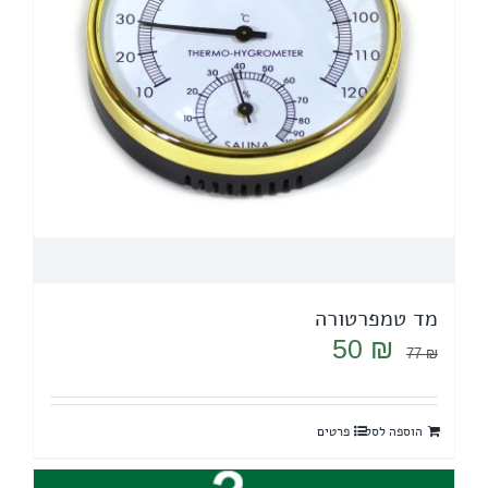
מד טמפרטורה
המחיר
המחיר
50
₪
77
₪
המקורי
הנוכחי
היה:
הוא:
הוספה לסל
פרטים
50 ₪.
77 ₪.