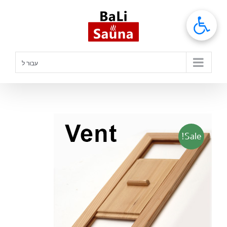
לג
תוכן
עבור ל
Sale!