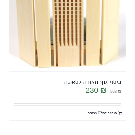
כיסוי גוף תאורה לסאונה
המחיר
המחיר
230
₪
332
₪
המקורי
הנוכחי
היה:
הוא:
הוספה לסל
פרטים
230 ₪.
332 ₪.