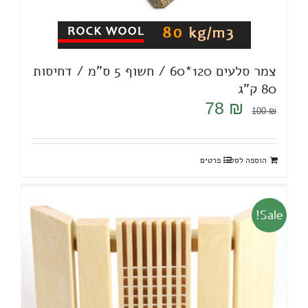
צמר סלעים 120*60 / חשוף 5 ס"מ / דחיסות
80 ק"ג
המחיר
המחיר
78
₪
100
₪
המקורי
הנוכחי
היה:
הוא:
הוספה לסל
פרטים
78 ₪.
100 ₪.
Sale!