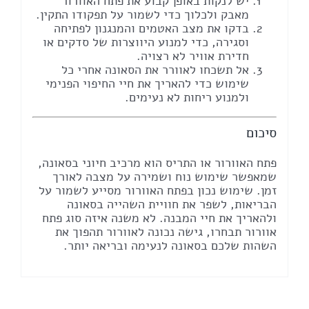
יש לנקות באופן קבוע את פתח האוורור
מאבק ולכלוך כדי לשמור על תפקודו התקין.
בדקו את מצב האטמים והמנגנון לפתיחה
וסגירה, כדי למנוע היווצרות של סדקים או
חדירת אוויר לא רצויה.
אל תשכחו לאוורר את הסאונה אחרי כל
שימוש כדי להאריך את חיי החיפוי הפנימי
ולמנוע ריחות לא נעימים.
סיכום
פתח האוורור או התריס הוא מרכיב חיוני בסאונה,
שמאפשר שימוש נוח ושמירה על מצבה לאורך
זמן. שימוש נכון בפתח האוורור מסייע לשמור על
הבריאות, לשפר את חוויית השהייה בסאונה
ולהאריך את חיי המבנה. לא משנה איזה סוג פתח
אוורור תבחרו, גישה נכונה לאוורור תהפוך את
השהות שלכם בסאונה לנעימה ובריאה יותר.