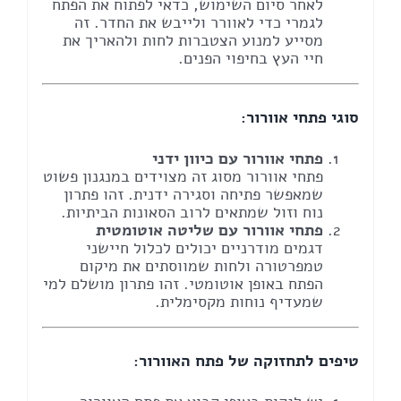
לאחר סיום השימוש, כדאי לפתוח את הפתח
לגמרי כדי לאוורר ולייבש את החדר. זה
מסייע למנוע הצטברות לחות ולהאריך את
חיי העץ בחיפוי הפנים.
סוגי פתחי אוורור:
פתחי אוורור עם כיוון ידני
פתחי אוורור מסוג זה מצוידים במנגנון פשוט
שמאפשר פתיחה וסגירה ידנית. זהו פתרון
נוח וזול שמתאים לרוב הסאונות הביתיות.
פתחי אוורור עם שליטה אוטומטית
דגמים מודרניים יכולים לכלול חיישני
טמפרטורה ולחות שמווסתים את מיקום
הפתח באופן אוטומטי. זהו פתרון מושלם למי
שמעדיף נוחות מקסימלית.
טיפים לתחזוקה של פתח האוורור: