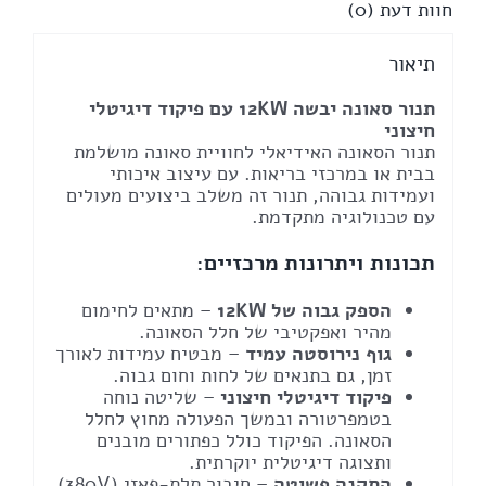
חוות דעת (0)
דיגיטלי
לקשרי
קומפקטי
תיאור
חיצוני
תנור סאונה יבשה 12KW עם פיקוד דיגיטלי
חיצוני
תנור הסאונה האידיאלי לחוויית סאונה מושלמת
בבית או במרכזי בריאות. עם עיצוב איכותי
ועמידות גבוהה, תנור זה משלב ביצועים מעולים
עם טכנולוגיה מתקדמת.
תכונות ויתרונות מרכזיים:
הספק גבוה של 12KW
– מתאים לחימום
מהיר ואפקטיבי של חלל הסאונה.
גוף נירוסטה עמיד
– מבטיח עמידות לאורך
זמן, גם בתנאים של לחות וחום גבוה.
פיקוד דיגיטלי חיצוני
– שליטה נוחה
בטמפרטורה ובמשך הפעולה מחוץ לחלל
הסאונה. הפיקוד כולל כפתורים מובנים
ותצוגה דיגיטלית יוקרתית.
התקנה פשוטה
– חיבור תלת-פאזי (380V)