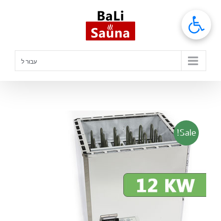
לג
תוכן
עבור ל
Sale!