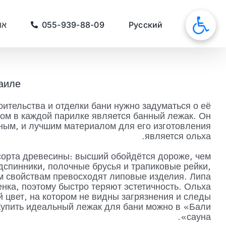
לג
תוכן
סאונות
Русский
055-939-88-09
או
раиле
ительства и отделки бани нужно задуматься о её
ом в каждой парилке является банный лежак. Он
ным, и лучшим материалом для его изготовления
является ольха.
 сорта древесины: высший обойдётся дороже, чем
дспинники, полочные брусья и трапиковые рейки,
м свойствам превосходят липовые изделия. Липа
енка, поэтому быстро теряют эстетичность. Ольха
 цвет, на котором не видны загрязнения и следы
 Купить идеальный лежак для бани можно в «Бали
сауна».