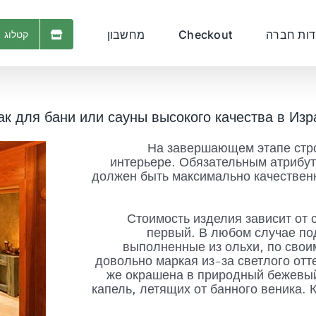
דות חברה
Checkout
מחשבון
קטלוג 
к для бани или сауны высокого качества в Из
На завершающем этапе стро
интерьере. Обязательным атрибут
должен быть максимально качествен
Стоимость изделия зависит от
первый. В любом случае по
выполненные из ольхи, по свои
довольно маркая из-за светлого отт
же окрашена в природный бежевый
капель, летящих от банного веника.