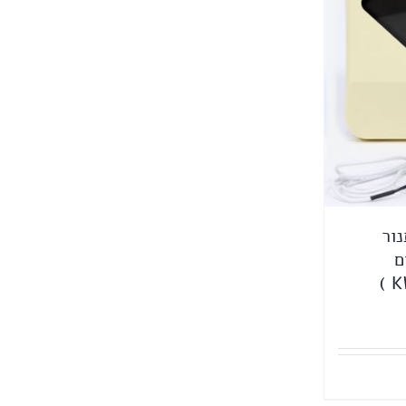
תנור
ם
חיר
כחי
:
63