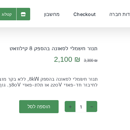
דות חברה
Checkout
מחשבון
קטלוג 
תנור חשמלי לסאונה בהספק 8 קילוואט
המחיר
המחיר
2,100
₪
3,300
₪
המקורי
הנוכחי
היה:
הוא:
תנור חשמלי לסאונה ב
2,100 ₪.
3,300 ₪.
לחיבור חד-פאזי 220V או תלת-פאזי 380V. גוף מתכת איכותי בצבע אפור, מבנה אמין וחיבור פשוט.
הוספה לסל