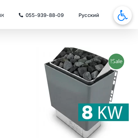
לג
תוכן
סאונות
Русский
055-939-88-09
או
Sale!
כמות
של
תנור
חשמלי