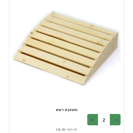
משענת ראש
המחיר
המחיר
115
₪
190
₪