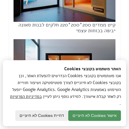
קִיט ממדים 200*200*220 חלקים לבנות סאונה
יבשה בכוחות עצמי
האתר משתמש בקובצי Cookies
אנו משתמשים בקובצי Cookies הנדרשים להפעלת האתר, וכן
בקובצי Cookies לא חיוניים לצורך סטטיסטיקה ושיפור חוויית
השימוש באמצעות Google Analytics. Google Analytics יופעל
רק לאחר קבלת אישורך. למידע נוסף ניתן לעיין
במדיניות הפרטיות
.
סט גודל סאונה 200*200*220 חלקים לבנות
אישור Cookies לא חיוניים
דחיית Cookies לא חיוניים
סאונה ביתית בכוחות עצמי