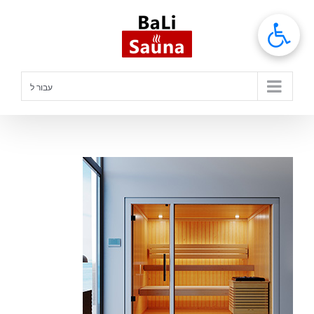
לג
תוכן
עבור ל