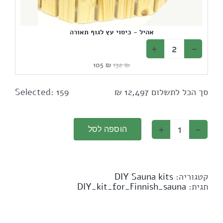
אהיל - כיסוי עץ לגוף תאורה
המחיר
המחיר
105
₪
132
₪
המקורי
הנוכחי
היה:
הוא:
105 ₪.
132 ₪.
סך הכל לתשלום
12,497
₪
159
Selected:
הוספה לסל
כמות
של
קונסטרוקטור
עץ
ואביזרים
קטגוריה:
DIY Sauna kits
לבנייה
תגית:
DIY_kit_for_Finnish_sauna
סאונות
בכוחות
עצמי