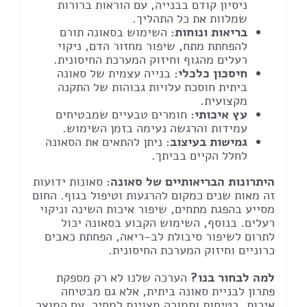
ניסיון קודם בבנייה, עם הוראות ברורות
שמלוות את כל התהליך.
בריאות ונוחות:
השימוש בסאונה תורם
להפחתת מתח, שיפור מחזור הדם, ניקוי
רעלים מהגוף וחיזוק המערכת החיסונית.
חיסכון כלכלי:
בנייה עצמית של סאונה
ביתית חוסכת עלויות גבוהות של התקנה
מקצועית.
עץ איכותי:
חומרים טבעיים שמבטיחים
עמידות והרגשה נעימה בזמן השימוש.
גמישות בעיצוב:
ניתן להתאים את הסאונה
לחלל הקיים בביתך.
היתרונות הבריאותיים של סאונה:
סאונות ידועות
זה מאות שנים כמקום להרגעות וטיפול בגוף. החום
מסייע בהפגת מתחים, שיפור איכות השינה וניקוי
רעלים. בנוסף, השימוש הקבוע בסאונה יכול
לתרום לשיפור סיבולת לב-ריאה, הפחתת כאבים
כרוניים וחיזוק המערכת החיסונית.
למה לבחור בנו?
הערכה שלנו לא רק מספקת
פתרון לבניית סאונה ביתית, אלא גם מבטיחה
איכות, בטיחות ותמורה מצוינת למחיר. עם המוצר