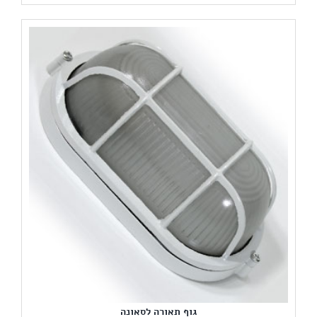
המקורי
הנוכחי
היה:
הוא:
115 ₪.
190 ₪.
גוף תאורה לסאונה