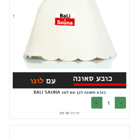
כובע סאונה לבן עם לוגו BALI SAUNA
המחיר
המחיר
20
₪
35
₪
המקורי
הנוכחי
היה:
הוא:
20 ₪.
35 ₪.