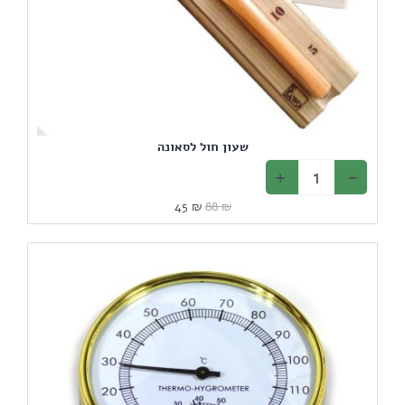
שעון חול לסאונה
המחיר
המחיר
45
₪
88
₪
המקורי
הנוכחי
היה:
הוא:
45 ₪.
88 ₪.