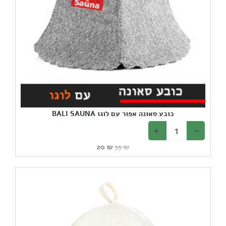
כובע סאונה אפור עם לוגו BALI SAUNA
המחיר
המחיר
20
₪
35
₪
המקורי
הנוכחי
היה:
הוא:
20 ₪.
35 ₪.